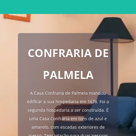
CONFRARIA DE
PALMELA
A Casa Confraria de Palmela mandou
edificar a sua hospedaria em 1678. Foi a
segunda hospedaria a ser construída. É
uma Casa Confraria em tons de azul e
amarelo, com escadas exteriores de
acesso. Tem lotação para duas pessoas